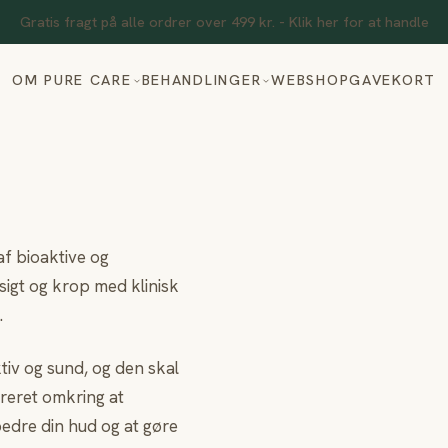
Gratis fragt på alle ordrer over 499 kr. - Klik her for at handle
OM PURE CARE
BEHANDLINGER
WEBSHOP
GAVEKORT
af bioaktive og
sigt og krop med klinisk
.
iv og sund, og den skal
reret omkring at
bedre din hud og at gøre