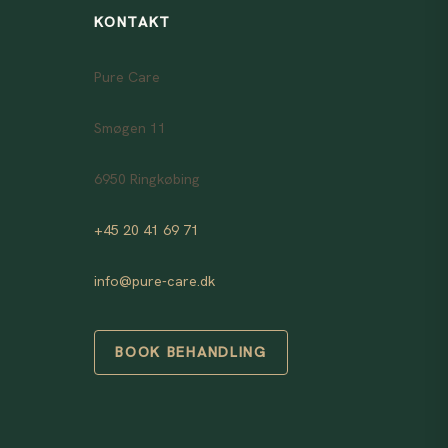
KONTAKT
Pure Care
Smøgen 11
6950 Ringkøbing
+45 20 41 69 71
info@pure-care.dk
BOOK BEHANDLING