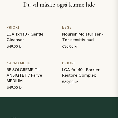
Du vil måske også kunne lide
LCA fx110 - Gentle Cleanser
Nourish Moisturiser - Tør sensi
PRIORI
ESSE
LCA fx110 - Gentle
Nourish Moisturiser -
Cleanser
Tør sensitiv hud
349,00 kr
630,00 kr
BB SOLCREME TIL ANSIGTET / Farve MEDIUM
LCA fx140 - Barrier Restore 
KARMAMEJU
PRIORI
BB SOLCREME TIL
LCA fx140 - Barrier
ANSIGTET / Farve
Restore Complex
MEDIUM
569,00 kr
349,00 kr