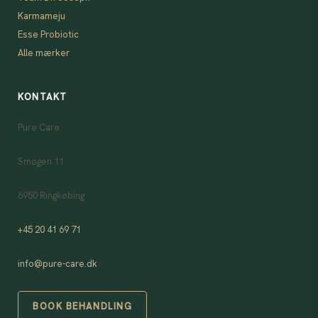
Karmameju
Esse Probiotic
Alle mærker
KONTAKT
Pure Care
Smøgen 11
6950 Ringkøbing
+45 20 41 69 71
info@pure-care.dk
BOOK BEHANDLING