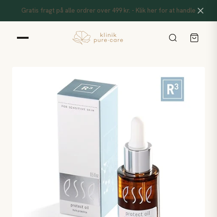
Gratis fragt på alle ordrer over 499 kr. - Klik her for at handle