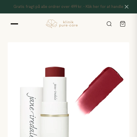
Gratis fragt på alle ordrer over 499 kr. - Klik her for at handle