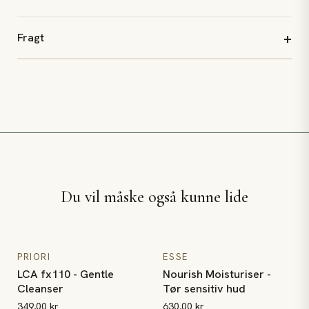
Fragt
Du vil måske også kunne lide
LCA fx110 - Gentle Cleanser
Nourish Moisturiser - Tør sensi
PRIORI
ESSE
LCA fx110 - Gentle
Nourish Moisturiser -
Cleanser
Tør sensitiv hud
349,00 kr
630,00 kr