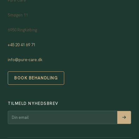
Pure Care
Smøgen 11
6950 Ringkøbing
+45 20 41 69 71
info@pure-care.dk
BOOK BEHANDLING
TILMELD NYHEDSBREV
Din email