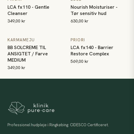
LCA fx110 - Gentle
Nourish Moisturiser -
Cleanser
Tør sensitiv hud
349,00 kr
630,00 kr
BB SOLCREME TIL ANSIGTET / Farve MEDIUM
LCA fx140 - Barrier Restore 
KARMAMEJU
PRIORI
BB SOLCREME TIL
LCA fx140 - Barrier
ANSIGTET / Farve
Restore Complex
MEDIUM
569,00 kr
349,00 kr
Professionel hudpleje i Ringkøbing. CIDESCO Certificeret.