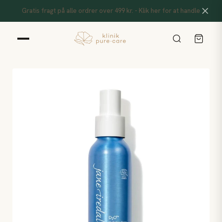
Gratis fragt på alle ordrer over 499 kr. - Klik her for at handle