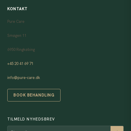
KONTAKT
Pure Care
Smøgen 11
6950 Ringkøbing
+45 20 41 69 71
info@pure-care.dk
BOOK BEHANDLING
TILMELD NYHEDSBREV
Din email