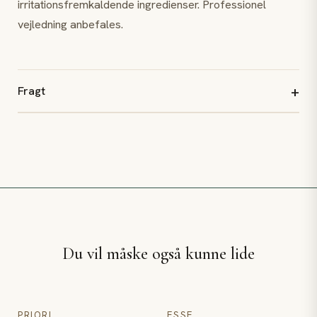
irritationsfremkaldende ingredienser. Professionel
vejledning anbefales.
Fragt
Du vil måske også kunne lide
LCA fx110 - Gentle Cleanser
Nourish Moisturiser - Tør sensi
PRIORI
ESSE